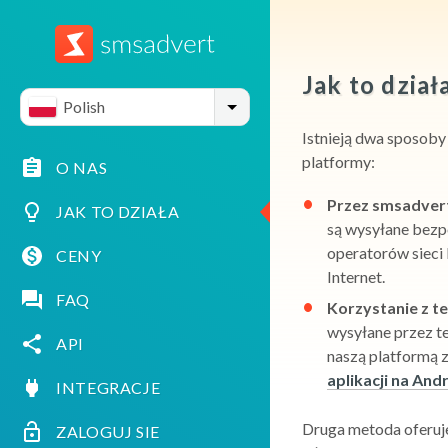
Jak to dział
Polish
Istnieją dwa sposob
platformy:
O NAS
Przez smsadvert.
JAK TO DZIAŁA
są wysyłane bezp
operatorów siec
CENY
Internet.
FAQ
Korzystanie z te
wysyłane przez tel
API
naszą platformą 
aplikacji na And
INTEGRACJE
Druga metoda oferuje
ZALOGUJ SIE