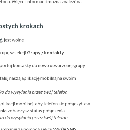
fonu. Więcej informacji można znaleźć na
rostych krokach
ć
, jest wolne
upę w sekcji 
Grupy / kontakty
portuj kontakty do nowo utworzonej grupy
staluj naszą aplikację mobilną na swoim 
ko do wysyłania przez twój telefon
plikacji mobilnej, aby telefon się połączył, aw 
nia
 zobaczysz status połączenia
ko do wysyłania przez twój telefon
ampanię za pomocą sekcji 
Wyślij SMS