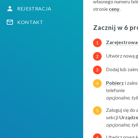
własnego numeru tele
REJESTRACJA
stronie
ceny
.
KONTAKT
Zacznij w 6 p
Zarejestrowa
1
Utwórz nową gr
2
Dodaj lub zaim
3
Pobierz
 i zain
4
telefonie
opcjonalne, tyl
Zaloguj się do a
5
sekcji 
Urządze
opcjonalne, tyl
Utwórz nową k
6