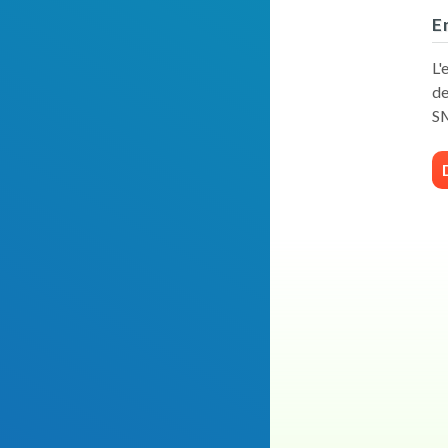
E
L'
de
SM