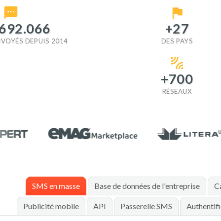
.692.066
+
27
VOYÉS DEPUIS 2014
DES PAYS
+
700
RÉSEAUX
SMS en masse
Base de données de l'entreprise
C
Publicité mobile
API
Passerelle SMS
Authentif