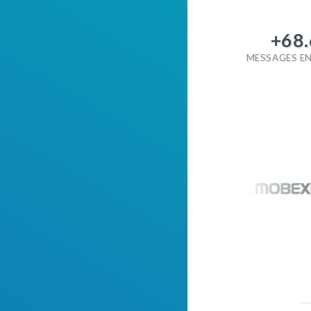
+
68
MESSAGES EN