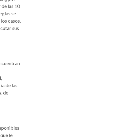
 de las 10
eglas se
los casos.
ecutar sus
encuentran
,
ía de las
, de
isponibles
 que le