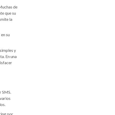
 Muchas de
nte que su
smite la
 en su
 simples y
ata. En una
isfacer
or SMS.
varios
dos.
ting por