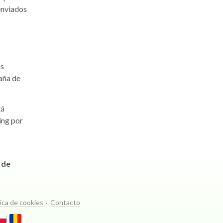
enviados
as
aña de
tá
ing por
n de
a
tica de cookies
·
Contacto