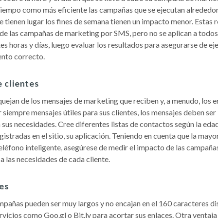
 tiempo como más eficiente las campañas que se ejecutan alrededor
 tienen lugar los fines de semana tienen un impacto menor. Estas r
 de las campañas de marketing por SMS, pero no se aplican a todos 
s horas y días, luego evaluar los resultados para asegurarse de ej
nto correcto.
 clientes
uejan de los mensajes de marketing que reciben y, a menudo, los 
ar siempre mensajes útiles para sus clientes, los mensajes deben ser
sus necesidades. Cree diferentes listas de contactos según la edad
gistradas en el sitio, su aplicación. Teniendo en cuenta que la mayor
eléfono inteligente, asegúrese de medir el impacto de las campañas
 las necesidades de cada cliente.
es
mpañas pueden ser muy largos y no encajan en el 160 caracteres d
rvicios como Goo.gl o Bit.ly para acortar sus enlaces. Otra ventaja