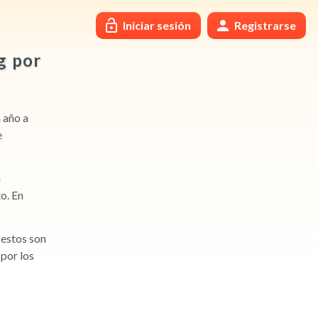
Iniciar sesión
Registrarse
g por
 año a
e
a
o. En
 estos son
por los