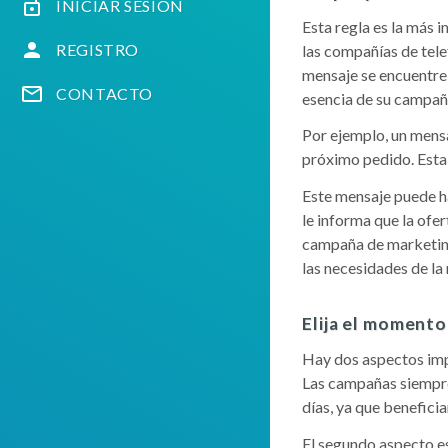
INICIAR SESIÓN
Esta regla es la más
REGISTRO
las compañías de tele
mensaje se encuentre 
CONTACTO
esencia de su campañ
Por ejemplo, un mens
próximo pedido. Esta 
Este mensaje puede ha
le informa que la ofer
campaña de marketing
las necesidades de la
Elija el moment
Hay dos aspectos imp
Las campañas siempre
días, ya que benefici
El segundo aspecto es