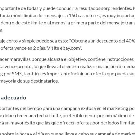
 importante de todas y puede conducir a resultados sorprendentes.
fonía móvil limitan los mensajes a 160 caracteres, es muy importa
dentro de este límite o al menos la primera parte del mensaje tran
a.
aje corto y simple puede sea esto: "Obtenga un descuento del 40%
oferta vence en 2 días. Visite ebay.com".
cer maravillas porque alcanza el objetivo, contiene instrucciones
ta vence pronto, lo que lleva al cliente a realizar una acción inmedi
 por SMS, también es importante incluir una oferta que pueda sat
 mayoría de sus destinatarios.
o adecuado
ortantes del tiempo para una campaña exitosa en el marketing p
 deben tener una fecha límite, preferiblemente por un máximo de 
ará un mayor éxito que las que ofrecen ofertas por períodos ilimita
 sobre la hora y el día en que se lleva a cabo su campaña de marke