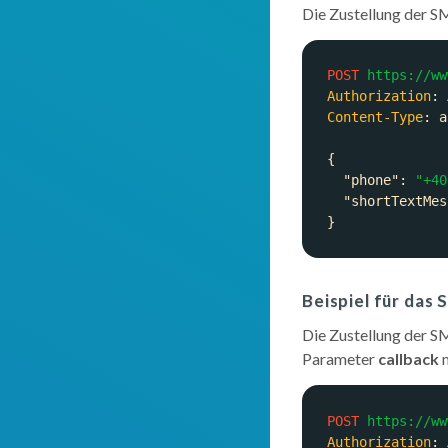
Die Zustellung der S
POST
https://ww
Authorization
: 
Content-Type
: 
"phone"
: 
"+40
"shortTextMes
Beispiel für das
Die Zustellung der SM
Parameter
callback
m
POST
https://ww
Authorization
: 