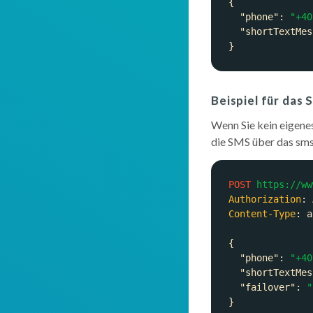
"phone"
: 
"+40
"shortTextMes
Beispiel für das
Wenn Sie kein eigene
die SMS über das sm
POST
https://ww
Authorization
: 
Content-Type
: 
"phone"
: 
"+40
"shortTextMes
"failover"
: 
"