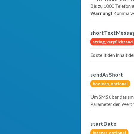
Bis zu 1000 Telefon
Warnung!
Komma wird
shortTextMessa
string,
verpflichtend
Es stellt den Inhalt
sendAsShort
boolean,
optional
Um SMS über das sms
Parameter den Wert
startDate
integer,
optional