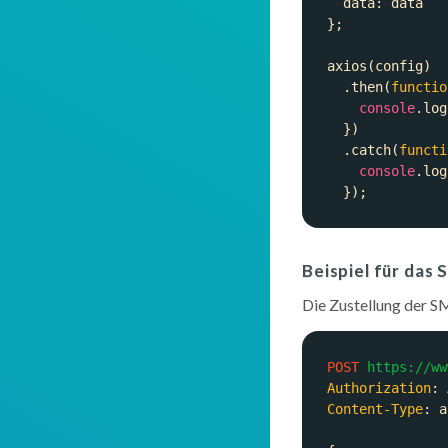
data
  .then(
functio
console
.log
  .catch(
functi
console
Beispiel für das
Die Zustellung der SM
POST
https://ww
Authorization
: 
Content-Type
: 