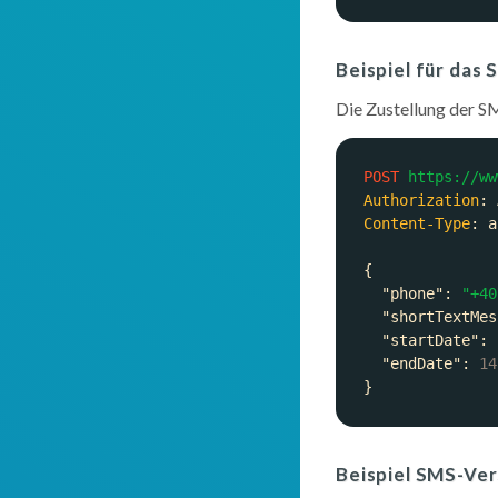
Beispiel für das
Die Zustellung der 
POST
https://ww
Authorization
: 
Content-Type
: 
"phone"
: 
"+40
"shortTextMes
"startDate"
: 
"endDate"
: 
14
Beispiel SMS-Ve