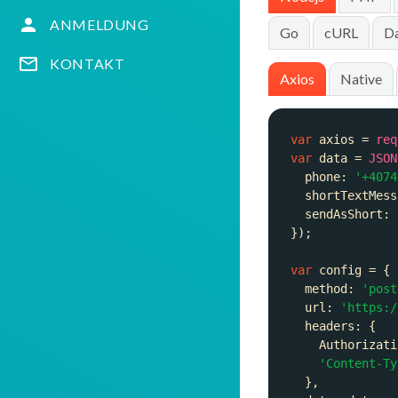
ANMELDUNG
Go
cURL
Da
KONTAKT
Axios
Native
var
 axios = 
req
var
 data = 
JSON
phone
: 
'+4074
shortTextMess
sendAsShort
: 
var
method
: 
'post
url
: 
'https:/
headers
Authorizati
'Content-Ty