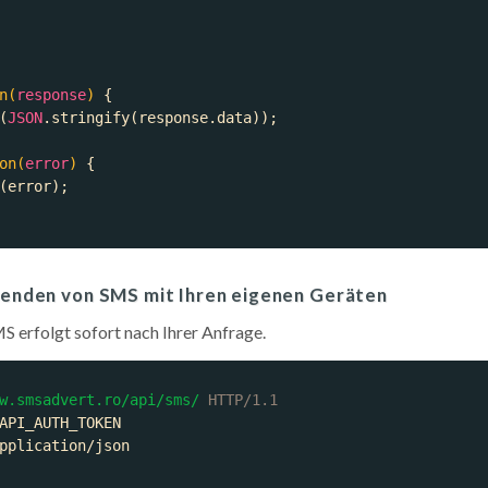
n
(
response
) 
(
JSON
on
(
error
) 
 Senden von SMS mit Ihren eigenen Geräten
S erfolgt sofort nach Ihrer Anfrage.
w.smsadvert.ro/api/sms/
HTTP/1.1