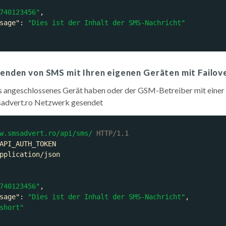
740123456"
sage"
: 
"Dies ist der Inhalt der SMS-Nachricht"
 Senden von SMS mit Ihren eigenen Geräten mit Failov
s angeschlossenes Gerät haben oder der GSM-Betreiber mit einer
sadvert.ro Netzwerk gesendet
w.smsadvert.ro/api/sms/
HTTP/1.1
740123456"
sage"
: 
"Dies ist der Inhalt der SMS-Nachricht"
short"