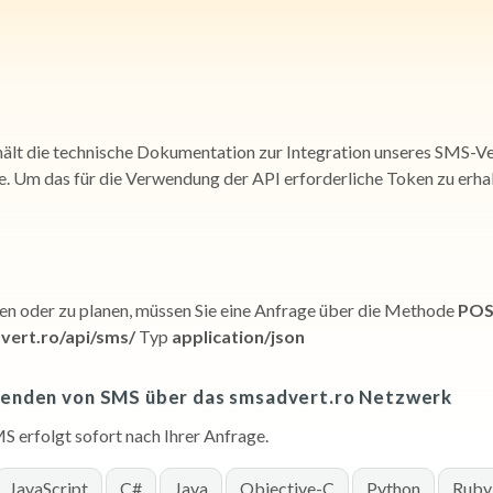
hält die technische Dokumentation zur Integration unseres SMS-Ve
 Um das für die Verwendung der API erforderliche Token zu erhal
n oder zu planen, müssen Sie eine Anfrage über die Methode
PO
vert.ro/api/sms/
Typ
application/json
 Senden von SMS über das smsadvert.ro Netzwerk
S erfolgt sofort nach Ihrer Anfrage.
JavaScript
C#
Java
Objective-C
Python
Ruby