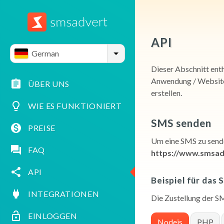
API
German
Dieser Abschnitt ent
Anwendung / Website.
ÜBER UNS
erstellen.
WIE ES FUNKTIONIERT
SMS senden
PREISE
Um eine SMS zu sende
FAQ
https://www.smsad
API
Beispiel für das
INTEGRATIONEN
Die Zustellung der SM
EINLOGGEN
Nodejs
PHP