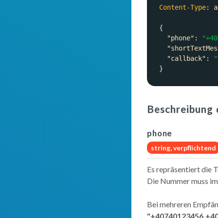
Content-Type
: 
"phone"
: 
"+40
"shortTextMes
"callback"
: 
"
Beschreibung 
phone
string,
verpflichtend
Es repräsentiert die
Die Nummer muss im 
Bei mehreren Empfän
"+40740123456,+4