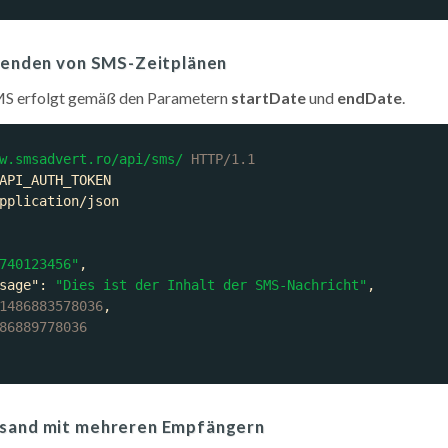
 Senden von SMS-Zeitplänen
SMS erfolgt gemäß den Parametern
startDate
und
endDate
.
w.smsadvert.ro/api/sms/
HTTP/1.1
740123456"
sage"
: 
"Dies ist der Inhalt der SMS-Nachricht"
1486883578036
86889778036
rsand mit mehreren Empfängern