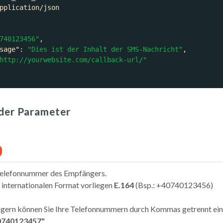
740123456"
sage"
: 
"Dies ist der Inhalt der SMS-Nachricht"
http://yourwebsite.com/callback-url/"
der Parameter
 Telefonnummer des Empfängers.
internationalen Format vorliegen
E.164
(Bsp.: +40740123456)
gern können Sie Ihre Telefonnummern durch Kommas getrennt ein
0740123457"
.