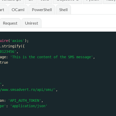
rt
OCaml
PowerShell
Shell
Request
Unirest
uire
(
'axios'
0123456'
age
: 
'This is the content of the SMS message'
true
'
/www.smsadvert.ro/api/sms/'
on
: 
'API_AUTH_TOKEN'
pe'
: 
'application/json'