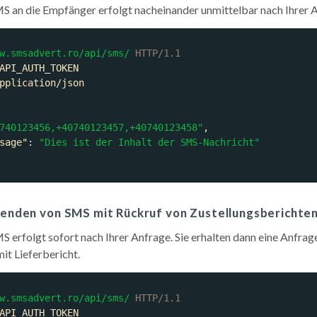
MS an die Empfänger erfolgt nacheinander unmittelbar nach Ihrer 
w.smsadvert.ro/api/sms/
HTTP/1.1
740123456,+40740123457,+40740123458"
sage"
: 
"Dies ist der Inhalt der SMS-Nachricht"
 Senden von SMS mit Rückruf von Zustellungsberichte
S erfolgt sofort nach Ihrer Anfrage.
Sie erhalten dann eine Anfra
it Lieferbericht.
w.smsadvert.ro/api/sms/
HTTP/1.1