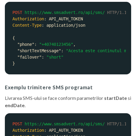
POST
https://www.smsadvert.ro/api/sms/
HTTP/1.1
Authorization
: 
Content-Type
: 
"phone"
: 
"+40740123456"
"shortTextMessage"
: 
"Acesta este continutul mesa
"failover"
: 
"short"
Exemplu trimitere SMS programat
Livrarea SMS-ului se face conform parametrilor
startDate
si
endDate
.
POST
https://www.smsadvert.ro/api/sms/
HTTP/1.1
Authorization
: 