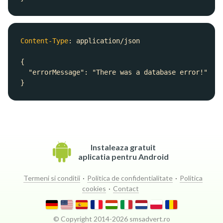
Content-Type
: 
Instaleaza gratuit
aplicatia pentru Android
Termeni si conditii
·
Politica de confidentialitate
·
Politica
cookies
·
Contact
© Copyright 2014-
2026
smsadvert.ro