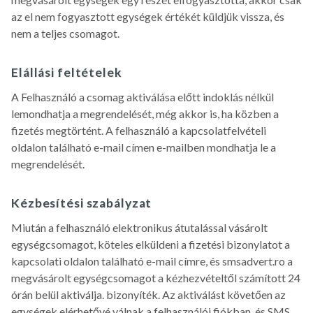
az el nem fogyasztott egységek értékét küldjük vissza, és
nem a teljes csomagot.
Elállási feltételek
A Felhasználó a csomag aktiválása előtt indoklás nélkül
lemondhatja a megrendelését, még akkor is, ha közben a
fizetés megtörtént. A felhasználó a kapcsolatfelvételi
oldalon található e-mail címen e-mailben mondhatja le a
megrendelését.
Kézbesítési szabályzat
Miután a felhasználó elektronikus átutalással vásárolt
egységcsomagot, köteles elküldeni a fizetési bizonylatot a
kapcsolati oldalon található e-mail címre, és smsadvert.ro a
megvásárolt egységcsomagot a kézhezvételtől számított 24
órán belül aktiválja. bizonyíték. Az aktiválást követően az
egységek elérhetővé válnak a felhasználói fiókban, és SMS