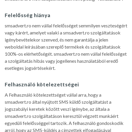
Felelősség hiánya
smsadvert.ro nem vállal felelősséget semmilyen veszteségért
vagy kárért, amelyet valaki a smsadvert.ro szolgáltatások
igénybevételekor szenved, és nem garantálja a jelen
weboldal leírásában szereplő termékek és szolgáltatások
100%-os elérhetőségét. smsadvert.ro nem vállal felelősséget
a szolgáltatás hibás vagy jogellenes használatából eredő
esetleges jogsértésekért.
Felhasználó kötelezettségei
A Felhasználó kötelezettséget vállal arra, hogy a
smsadvert.ro által nyújtott SMS küldő szolgáltatást a
jogszabályi keretek között veszi igénybe, az általa a
smsadvert.ro szolgáltatáson keresztül végzett munkáért
egyedüli felelősséggel tartozik. A felhasználó gondoskodik
arról, hogy az SMS-küldés a címzettek elfogadásával