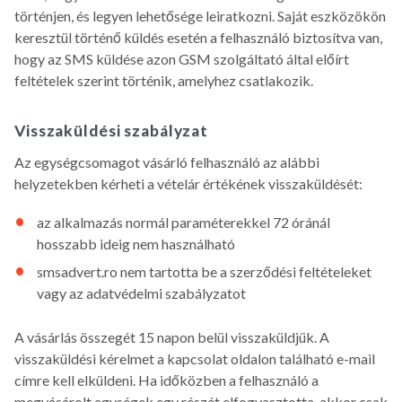
történjen, és legyen lehetősége leiratkozni. Saját eszközökön
keresztül történő küldés esetén a felhasználó biztosítva van,
hogy az SMS küldése azon GSM szolgáltató által előírt
feltételek szerint történik, amelyhez csatlakozik.
Visszaküldési szabályzat
Az egységcsomagot vásárló felhasználó az alábbi
helyzetekben kérheti a vételár értékének visszaküldését:
az alkalmazás normál paraméterekkel 72 óránál
hosszabb ideig nem használható
smsadvert.ro nem tartotta be a szerződési feltételeket
vagy az adatvédelmi szabályzatot
A vásárlás összegét 15 napon belül visszaküldjük. A
visszaküldési kérelmet a kapcsolat oldalon található e-mail
címre kell elküldeni. Ha időközben a felhasználó a
megvásárolt egységek egy részét elfogyasztotta, akkor csak