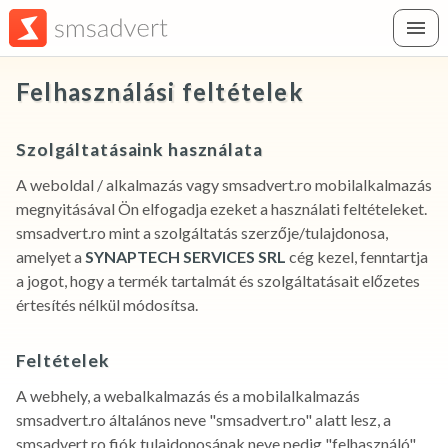
Felhasználási feltételek
Szolgáltatásaink használata
A weboldal / alkalmazás vagy smsadvert.ro mobilalkalmazás
megnyitásával Ön elfogadja ezeket a használati feltételeket.
smsadvert.ro mint a szolgáltatás szerzője/tulajdonosa,
amelyet a
SYNAPTECH SERVICES SRL
cég kezel, fenntartja
a jogot, hogy a termék tartalmát és szolgáltatásait előzetes
értesítés nélkül módosítsa.
Feltételek
A webhely, a webalkalmazás és a mobilalkalmazás
smsadvert.ro általános neve "smsadvert.ro" alatt lesz, a
smsadvert.ro fiók tulajdonosának neve pedig "felhasználó".